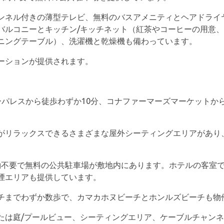
ンネル付きの薄型テレビ、無料のバスアメニティとヘアドライ
バルコニーとキッチン/キッチネット（紅茶やコーヒーの用意
ニングテーブル）、洗濯機と乾燥機も備わっています。
ーションが提供されます。
otelはフリヒーパレスから徒歩わずか10分、コナファーマーズマーケ
がリラックスできるさまざまな屋外シーティングエリアがあり
予約不要で無料の公共駐車場が敷地内にあります。ホテルの客室で
煙エリアも提供しています。
チまでわずか数歩で、カマカホヌビーチとホンルズビーチも物件
たは庭/プールビュー、シーティングエリア、ケーブルチャン