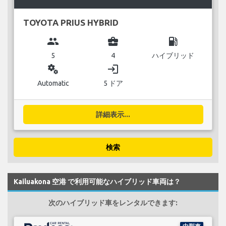
TOYOTA PRIUS HYBRID
group
business_center
local_gas_station
5
4
ハイブリッド
miscellaneous_services
login
Automatic
5 ドア
詳細表示...
検索
Kailuakona 空港 で利用可能なハイブリッド車両は？
次のハイブリッド車をレンタルできます: