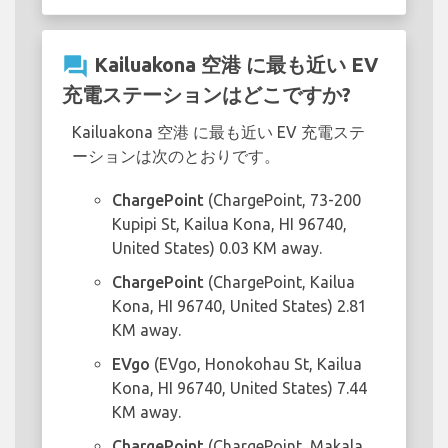
question_answer
Kailuakona 空港 に最も近い EV
充電ステーションはどこですか?
Kailuakona 空港 に最も近い EV 充電ステ
ーションは次のとおりです。
ChargePoint
(ChargePoint, 73-200
Kupipi St, Kailua Kona, HI 96740,
United States) 0.03 KM away.
ChargePoint
(ChargePoint, Kailua
Kona, HI 96740, United States) 2.81
KM away.
EVgo
(EVgo, Honokohau St, Kailua
Kona, HI 96740, United States) 7.44
KM away.
ChargePoint
(ChargePoint, Makala