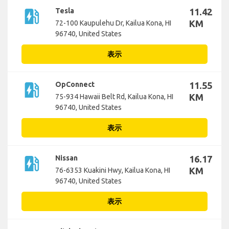
ev_station
Tesla
11.42
KM
72-100 Kaupulehu Dr, Kailua Kona, HI
96740, United States
表示
ev_station
OpConnect
11.55
KM
75-934 Hawaii Belt Rd, Kailua Kona, HI
96740, United States
表示
ev_station
Nissan
16.17
KM
76-6353 Kuakini Hwy, Kailua Kona, HI
96740, United States
表示