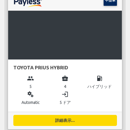
中型車
TOYOTA PRIUS HYBRID
group
business_center
local_gas_station
5
4
ハイブリッド
miscellaneous_services
login
Automatic
5 ドア
詳細表示...