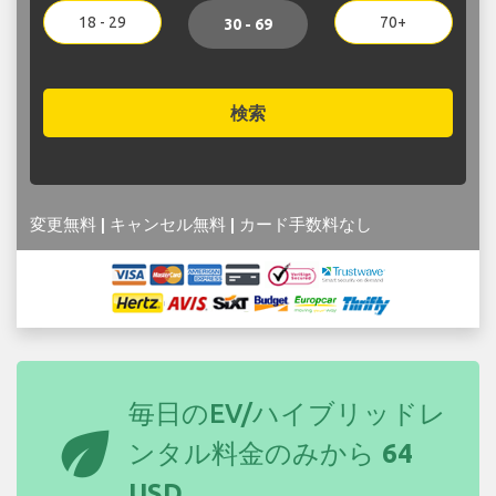
18 - 29
70+
30 - 69
検索
変更無料 | キャンセル無料 | カード手数料なし
毎日のEV/ハイブリッドレ
eco
ンタル料金のみから
64
USD