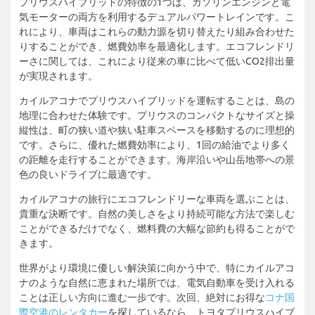
プリウスハイブリッドの特徴の1つは、ガソリンエンジンと電
気モーターの両方を利用するデュアルパワートレインです。こ
れにより、車両はこれらの動力源を切り替えたり組み合わせた
りすることができ、燃費効率を最適化します。エコフレンドリ
ーさに関しては、これにより従来の車に比べて低いCO2排出量
が実現されます。
カイルアコナでプリウスハイブリッドを運転することは、島の
地理に合わせた体験です。プリウスのコンパクトなサイズと操
縦性は、町の狭い道や狭い駐車スペースを移動するのに理想的
です。さらに、優れた燃費効率により、1回の給油でより多く
の距離を走行することができます。海岸沿いや山岳地帯への景
色の良いドライブに最適です。
カイルアコナの旅行にエコフレンドリーな車両を選ぶことは、
貴重な決断です。自然の美しさをより持続可能な方法で楽しむ
ことができるだけでなく、燃料費の大幅な節約も得ることがで
きます。
世界がより環境に優しい解決策に向かう中で、特にカイルアコ
ナのような自然に恵まれた場所では、電気自動車を受け入れる
ことは正しい方向に進む一歩です。次回、絶対にお得な
コナ国
際空港のレンタカー
を探しているなら、トヨタプリウスハイブ