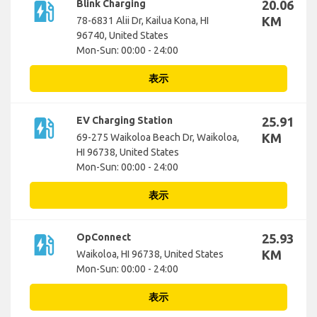
ev_station
Blink Charging
20.06
KM
78-6831 Alii Dr, Kailua Kona, HI
96740, United States
Mon-Sun: 00:00 - 24:00
表示
ev_station
EV Charging Station
25.91
KM
69-275 Waikoloa Beach Dr, Waikoloa,
HI 96738, United States
Mon-Sun: 00:00 - 24:00
表示
ev_station
OpConnect
25.93
KM
Waikoloa, HI 96738, United States
Mon-Sun: 00:00 - 24:00
表示