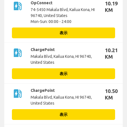
ev_station
OpConnect
10.19
KM
74-5450 Makala Blvd, Kailua Kona, HI
96740, United States
Mon-Sun: 00:00 - 24:00
表示
ev_station
ChargePoint
10.21
KM
Makala Blvd, Kailua Kona, HI 96740,
United States
表示
ev_station
ChargePoint
10.50
KM
Makala Blvd, Kailua Kona, HI 96740,
United States
表示