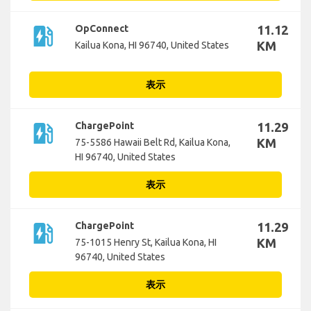
ev_station
OpConnect
11.12
KM
Kailua Kona, HI 96740, United States
表示
ev_station
ChargePoint
11.29
KM
75-5586 Hawaii Belt Rd, Kailua Kona,
HI 96740, United States
表示
ev_station
ChargePoint
11.29
KM
75-1015 Henry St, Kailua Kona, HI
96740, United States
表示