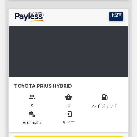
中型車
TOYOTA PRIUS HYBRID
group
business_center
local_gas_station
5
4
ハイブリッド
miscellaneous_services
login
Automatic
5 ドア