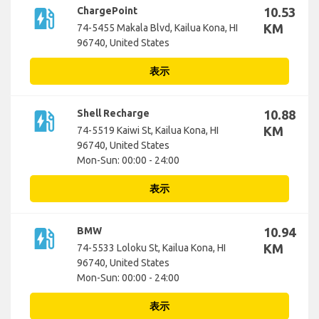
ev_station
ChargePoint
10.53
KM
74-5455 Makala Blvd, Kailua Kona, HI
96740, United States
表示
ev_station
Shell Recharge
10.88
KM
74-5519 Kaiwi St, Kailua Kona, HI
96740, United States
Mon-Sun: 00:00 - 24:00
表示
ev_station
BMW
10.94
KM
74-5533 Loloku St, Kailua Kona, HI
96740, United States
Mon-Sun: 00:00 - 24:00
表示