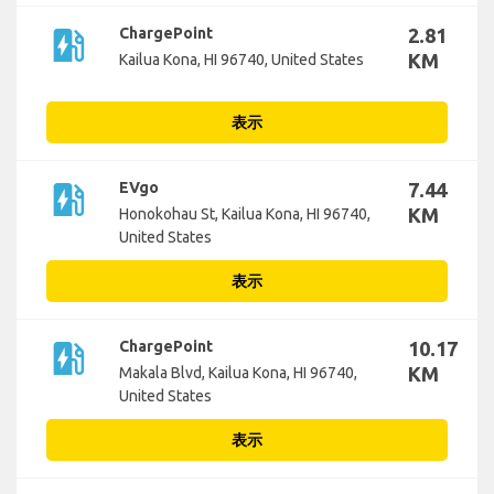
ev_station
ChargePoint
2.81
KM
Kailua Kona, HI 96740, United States
表示
ev_station
EVgo
7.44
KM
Honokohau St, Kailua Kona, HI 96740,
United States
表示
ev_station
ChargePoint
10.17
KM
Makala Blvd, Kailua Kona, HI 96740,
United States
表示