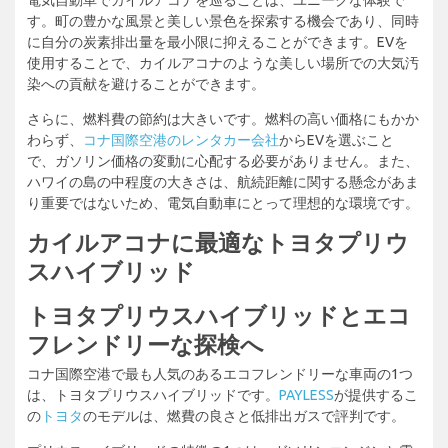
電気自動車でカイルアコナを巡ることは、ユニークな体験で
す。町の豊かな風景と美しい景色を探索する機会であり、同時
に自分の炭素排出量を最小限に抑えることができます。EVを
使用することで、カイルアコナのような美しい場所での大気汚
染への貢献を避けることができます。
さらに、燃料費の節約は大きいです。燃料の高い価格にもかか
わらず、
コナ国際空港のレンタカー会社
からEVを選ぶこと
で、ガソリン価格の変動に心配する必要がありません。また、
ハワイの島の中程度の大きさは、航続距離に関する懸念があま
り重要ではないため、電気自動車にとって理想的な環境です。
カイルアコナに最適なトヨタプリウ
スハイブリッド
トヨタプリウスハイブリッドとエコ
フレンドリーな探検へ
コナ国際空港で最も人気のあるエコフレンドリーな車両の1つ
は、トヨタプリウスハイブリッドです。
PAYLESS
が提供するこ
の
トヨタ
のモデルは、燃費の良さと低排出ガスで評判です。