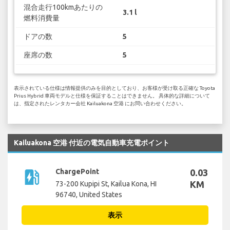
混合走行100kmあたりの
3.1 l
燃料消費量
ドアの数
5
座席の数
5
表示されている仕様は情報提供のみを目的としており、お客様が受け取る正確な Toyota
Prius Hybrid 車両モデルと仕様を保証することはできません。 具体的な詳細について
は、指定されたレンタカー会社 Kailuakona 空港 にお問い合わせください。
Kailuakona 空港 付近の電気自動車充電ポイント
ev_station
ChargePoint
0.03
KM
73-200 Kupipi St, Kailua Kona, HI
96740, United States
表示