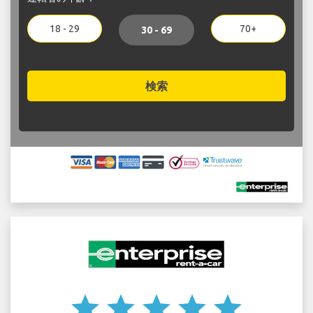
18 - 29
70+
30 - 69
検索
star
star
star
star
star