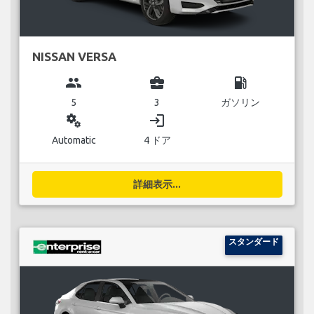
NISSAN VERSA
group
business_center
local_gas_station
5
3
ガソリン
miscellaneous_services
login
Automatic
4 ドア
詳細表示...
スタンダード