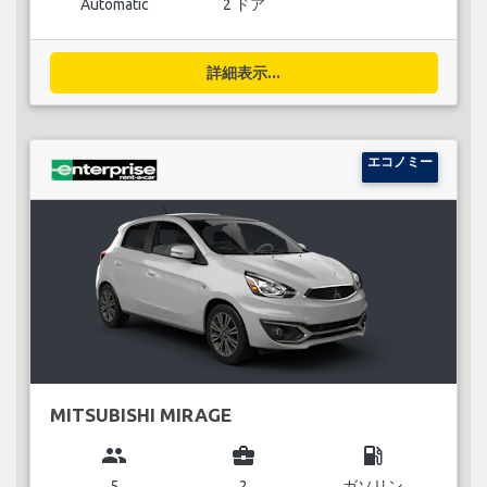
Automatic
2 ドア
詳細表示...
エコノミー
MITSUBISHI MIRAGE
group
business_center
local_gas_station
5
2
ガソリン