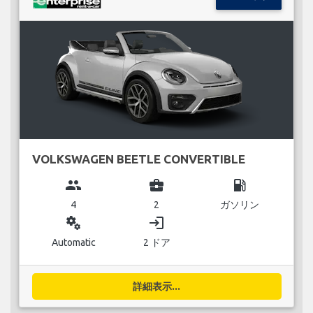
VOLKSWAGEN BEETLE CONVERTIBLE
group
business_center
local_gas_station
4
2
ガソリン
miscellaneous_services
login
Automatic
2 ドア
詳細表示...