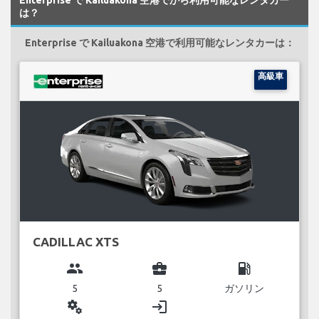
は？
Enterprise で Kailuakona 空港で利用可能なレンタカーは：
高級車
CADILLAC XTS
group
business_center
local_gas_station
5
5
ガソリン
miscellaneous_services
login