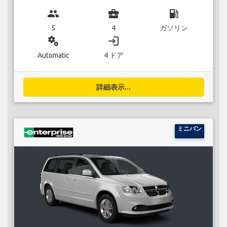
group
business_center
local_gas_station
5
4
ガソリン
miscellaneous_services
login
Automatic
4 ドア
詳細表示...
ミニバン