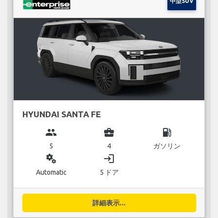
中型SUV
HYUNDAI SANTA FE
group
business_center
local_gas_station
5
4
ガソリン
miscellaneous_services
login
Automatic
5 ドア
詳細表示...