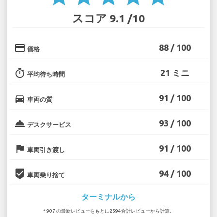
スコア 9.1 /10
credit_card
88 / 100
価格
timer
21 ミニ
平均待ち時間
directions_car
91 / 100
車両の質
room_service
93 / 100
デスクサービス
flag
91 / 100
車両引き渡し
beenhere
94 / 100
車両乗り捨て
ターミナルから
* 907 の最新レビューをもとに2594合計レビューから計算。