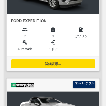
FORD EXPEDITION
group
business_center
local_gas_station
7
3
ガソリン
miscellaneous_services
login
Automatic
5 ドア
詳細表示...
コンバーチブル