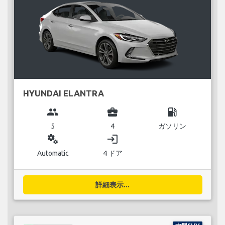
HYUNDAI ELANTRA
group
business_center
local_gas_station
5
4
ガソリン
miscellaneous_services
login
Automatic
4 ドア
詳細表示...