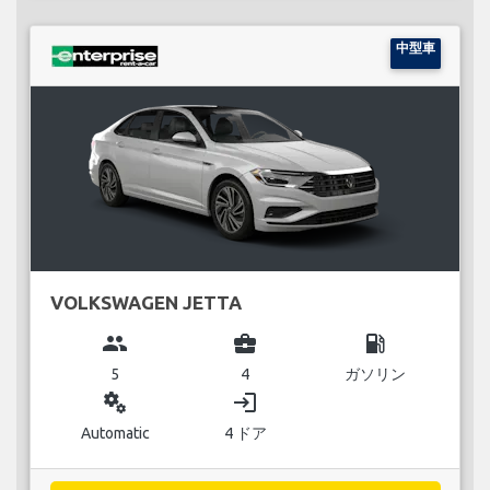
中型車
VOLKSWAGEN JETTA
group
business_center
local_gas_station
5
4
ガソリン
miscellaneous_services
login
Automatic
4 ドア