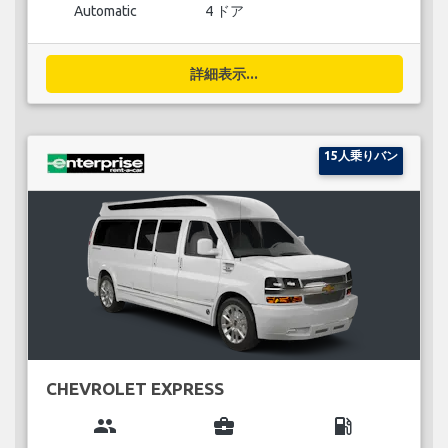
Automatic
4 ドア
詳細表示...
15人乗りバン
CHEVROLET EXPRESS
group
business_center
local_gas_station