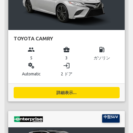
TOYOTA CAMRY
group
business_center
local_gas_station
5
3
ガソリン
miscellaneous_services
login
Automatic
2 ドア
詳細表示...
中型SUV