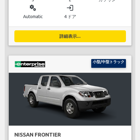
miscellaneous_services
login
Automatic
4 ドア
詳細表示...
小型/中型トラック
NISSAN FRONTIER