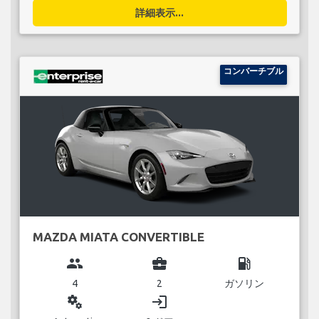
詳細表示...
コンバーチブル
MAZDA MIATA CONVERTIBLE
group
business_center
local_gas_station
4
2
ガソリン
miscellaneous_services
login