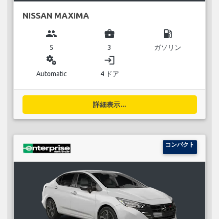
NISSAN MAXIMA
group
business_center
local_gas_station
5
3
ガソリン
miscellaneous_services
login
Automatic
4 ドア
詳細表示...
コンパクト