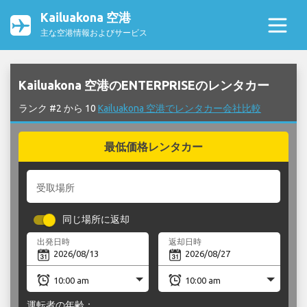
Kailuakona 空港
主な空港情報およびサービス
Kailuakona 空港のENTERPRISEのレンタカー
ランク #2 から 10
Kailuakona 空港でレンタカー会社比較
最低価格レンタカー
受取場所
同じ場所に返却
出発日時
返却日時
運転者の年齢：