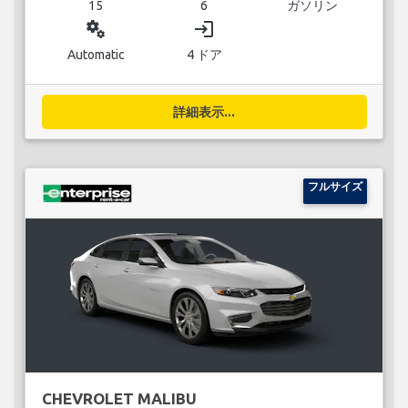
15
6
ガソリン
miscellaneous_services
login
Automatic
4 ドア
詳細表示...
フルサイズ
CHEVROLET MALIBU