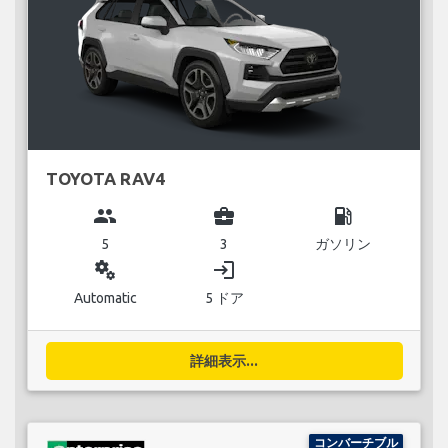
TOYOTA RAV4
group
business_center
local_gas_station
5
3
ガソリン
miscellaneous_services
login
Automatic
5 ドア
詳細表示...
コンバーチブル