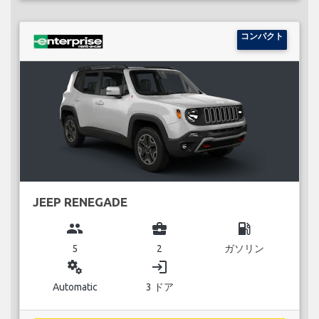
コンパクト
JEEP RENEGADE
group
business_center
local_gas_station
5
2
ガソリン
miscellaneous_services
login
Automatic
3 ドア