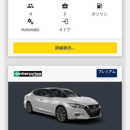
group
business_center
local_gas_station
4
3
ガソリン
miscellaneous_services
login
Automatic
4 ドア
詳細表示...
プレミアム