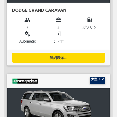
DODGE GRAND CARAVAN
group
business_center
local_gas_station
7
3
ガソリン
miscellaneous_services
login
Automatic
5 ドア
詳細表示...
大型SUV