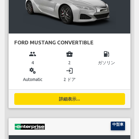
FORD MUSTANG CONVERTIBLE
group
business_center
local_gas_station
4
2
ガソリン
miscellaneous_services
login
Automatic
2 ドア
詳細表示...
中型車