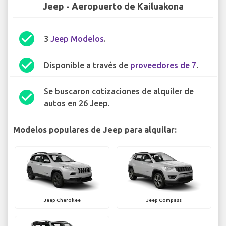
Jeep - Aeropuerto de Kailuakona
check_circle
3
Jeep Modelos
.
check_circle
Disponible a través de
proveedores de 7
.
Se buscaron cotizaciones de alquiler de
check_circle
autos en 26 Jeep.
Modelos populares de Jeep para alquilar:
Jeep Cherokee
Jeep Compass