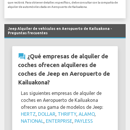
que recibirá. Para obtener detalles específicos, debe consultar con la compañía de
alquiler de automóviles dada en Aeropuerto de Kailuakona.
Jeep Alquiler de vehículos en Aeropuerto de Kailuakona -
Preguntas frecuentes
question_answer
¿Qué empresas de alquiler de
coches ofrecen alquileres de
coches de Jeep en Aeropuerto de
Kailuakona?
Las siguientes empresas de alquiler de
coches en Aeropuerto de Kailuakona
ofrecen una gama de modelos de Jeep:
HERTZ
,
DOLLAR
,
THRIFTY
,
ALAMO
,
NATIONAL
,
ENTERPRISE
,
PAYLESS