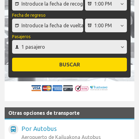
Fecha de regreso
Pasajeros
BUSCAR
Otras opciones de transporte
Por Autobus
directions_bus
Aeropuerto de Kailuakona Autobus