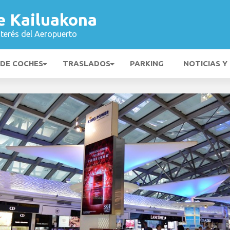
e Kailuakona
nterés del Aeropuerto
 DE COCHES
TRASLADOS
PARKING
NOTICIAS Y