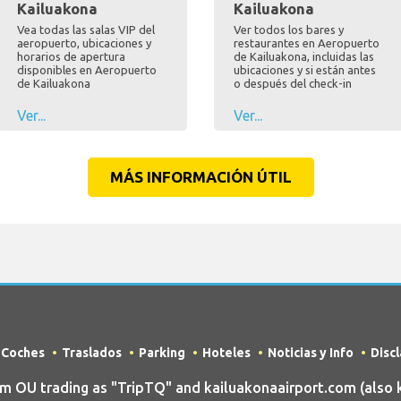
Kailuakona
Kailuakona
Vea todas las salas VIP del
Ver todos los bares y
aeropuerto, ubicaciones y
restaurantes en Aeropuerto
horarios de apertura
de Kailuakona, incluidas las
disponibles en Aeropuerto
ubicaciones y si están antes
de Kailuakona
o después del check-in
Ver...
Ver...
MÁS INFORMACIÓN ÚTIL
e Coches
Traslados
Parking
Hoteles
Noticias y Info
Disc
OU trading as "TripTQ" and kailuakonaairport.com (also