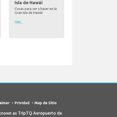
Isla de Hawái
Cosas para ver y hacer en la
Gran Isla de Hawái
Ver...
laimer
Prividad
Map de Sitio
 known as TripTQ Aeropuerto de