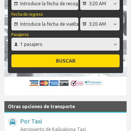
Fecha de regreso
Pasajeros
BUSCAR
Otras opciones de transporte
Por Taxi
local_taxi
Aeropuerto de Kailuakona Taxi