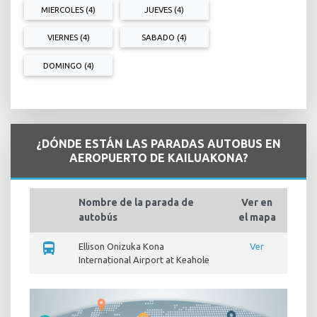
MIERCOLES (4)
JUEVES (4)
VIERNES (4)
SABADO (4)
DOMINGO (4)
¿DÓNDE ESTÁN LAS PARADAS AUTOBUS EN
AEROPUERTO DE KAILUAKONA?
Nombre de la parada de
Ver en
autobús
el mapa
directions_bus
Ellison Onizuka Kona
Ver
International Airport at Keahole