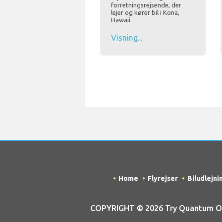
forretningsrejsende, der
lejer og kører bil i Kona,
Hawaii
Visning...
Home
Flyrejser
Biludlejni
COPYRIGHT © 2026 Try Quantum OU t