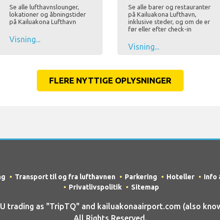
Se alle lufthavnslounger,
Se alle barer og restauranter
lokationer og åbningstider
på Kailuakona Lufthavn,
på Kailuakona Lufthavn
inklusive steder, og om de er
før eller efter check-in
Visning...
Visning...
FLERE NYTTIGE OPLYSNINGER
ng
Transport til og fra lufthavnen
Parkering
Hoteller
Info
Privatlivspolitik
Sitemap
rading as "TripTQ" and kailuakonaairport.com (also know
All Rights Reserved.