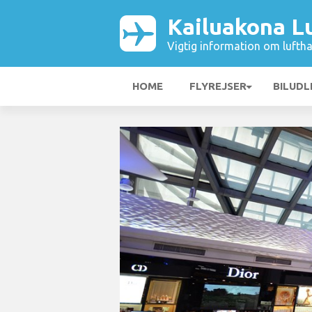
Kailuakona L
Vigtig information om luftha
HOME
FLYREJSER
BILUDL