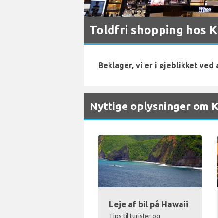
Toldfri shopping hos 
Beklager, vi er i øjeblikket ved
Nyttige oplysninger om 
Leje af bil på Hawaii
Tips til turister og