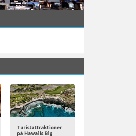
Turistattraktioner
på Hawaiis Big