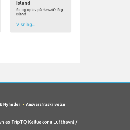
Island
Se og oplev på Hawaii's Big
Island
Visning...
 & Nyheder
Ansvarsfraskrivelse
n as TripTQ Kailuakona Lufthavn) /