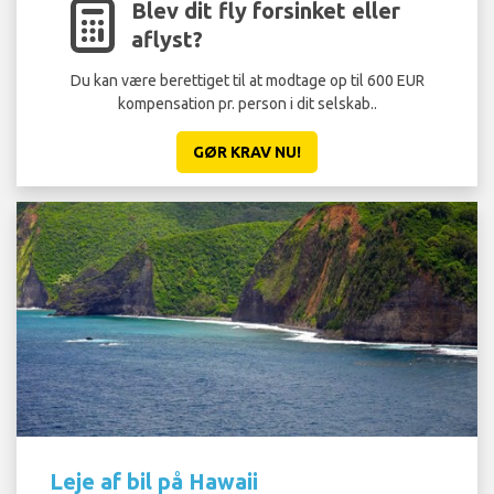
Blev dit fly forsinket eller
aflyst?
Du kan være berettiget til at modtage op til 600 EUR
kompensation pr. person i dit selskab..
GØR KRAV NU!
Leje af bil på Hawaii