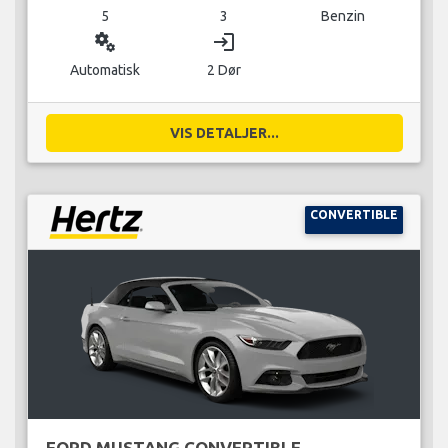
5
3
Benzin
miscellaneous_services
login
Automatisk
2 Dør
VIS DETALJER...
CONVERTIBLE
FORD MUSTANG CONVERTIBLE