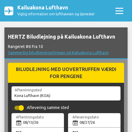
Kailuakona Lufthavn
Vigtig information om lufthavnen og tjenester
HERTZ Biludlejning på Kailuakona Lufthavn
Rangeret #6 Fra 10
Sammenlig biludlejningsfirmaer på Kailuakona Lufthavn
BILUDLEJNING MED UOVERTRUFFEN VÆRDI
FOR PENGENE
Afhentningssted
Aflevering samme sted
Afhentningsdato
Afleveringsdato