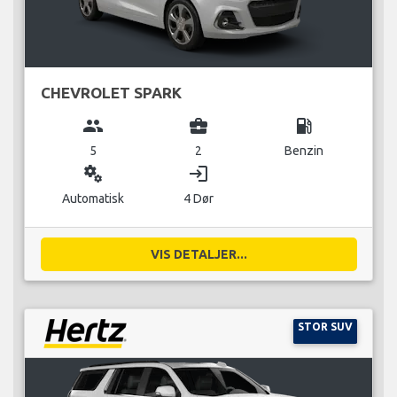
CHEVROLET SPARK
group
business_center
local_gas_station
5
2
Benzin
miscellaneous_services
login
Automatisk
4 Dør
VIS DETALJER...
STOR SUV