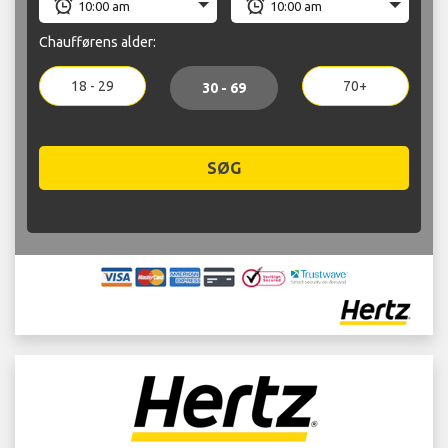
Chaufførens alder:
18 - 29
70+
30 - 69
SØG