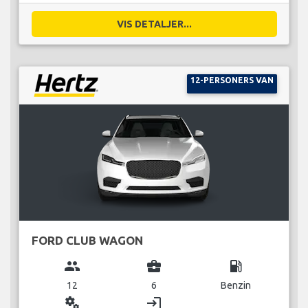
VIS DETALJER...
12-PERSONERS VAN
FORD CLUB WAGON
group
business_center
local_gas_station
12
6
Benzin
miscellaneous_services
login