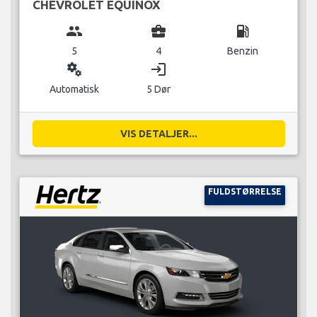
CHEVROLET EQUINOX
group
business_center
local_gas_station
5
4
Benzin
miscellaneous_services
login
Automatisk
5 Dør
VIS DETALJER...
FULDSTØRRELSE