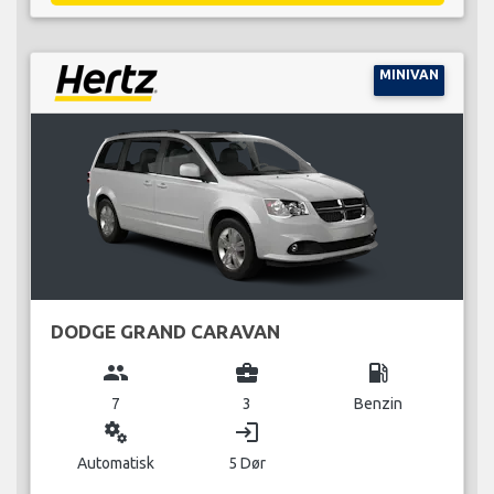
MINIVAN
DODGE GRAND CARAVAN
group
business_center
local_gas_station
7
3
Benzin
miscellaneous_services
login
Automatisk
5 Dør