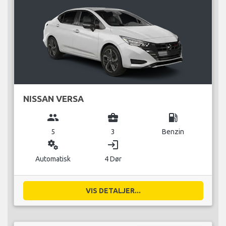
NISSAN VERSA
group
business_center
local_gas_station
5
3
Benzin
miscellaneous_services
login
Automatisk
4 Dør
VIS DETALJER...