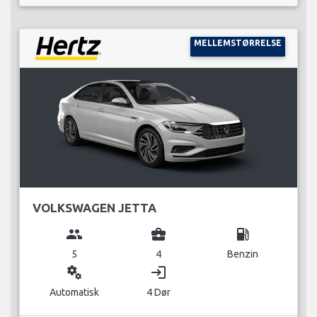
MELLEMSTØRRELSE
VOLKSWAGEN JETTA
group
business_center
local_gas_station
5
4
Benzin
miscellaneous_services
login
Automatisk
4 Dør