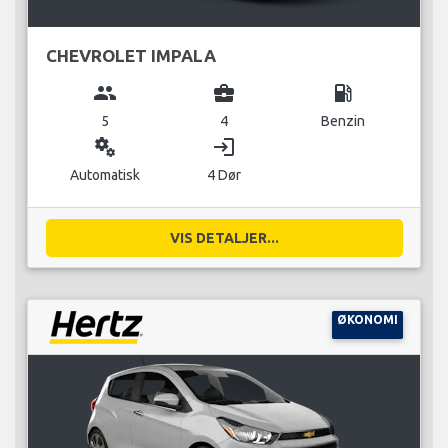
CHEVROLET IMPALA
group
business_center
local_gas_station
5
4
Benzin
miscellaneous_services
login
Automatisk
4 Dør
VIS DETALJER...
ØKONOMI