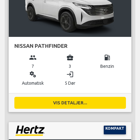
NISSAN PATHFINDER
group
business_center
local_gas_station
7
3
Benzin
miscellaneous_services
login
Automatisk
5 Dør
VIS DETALJER...
KOMPAKT