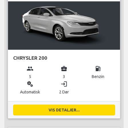
CHRYSLER 200
group
business_center
local_gas_station
5
3
Benzin
miscellaneous_services
login
Automatisk
2 Dør
VIS DETALJER...