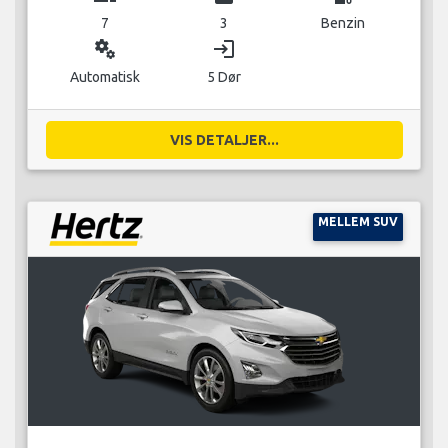
7
3
Benzin
miscellaneous_services
login
Automatisk
5 Dør
VIS DETALJER...
MELLEM SUV