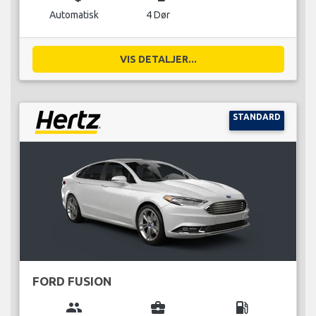
Automatisk
4 Dør
VIS DETALJER...
STANDARD
FORD FUSION
group
business_center
local_gas_station