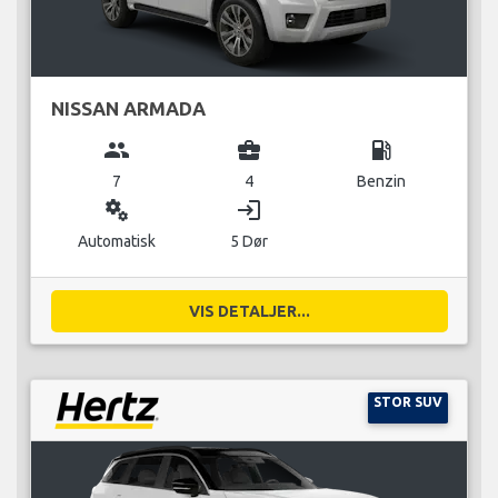
NISSAN ARMADA
group
business_center
local_gas_station
7
4
Benzin
miscellaneous_services
login
Automatisk
5 Dør
VIS DETALJER...
STOR SUV