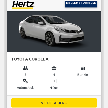
MELLEMSTØRRELSE
TOYOTA COROLLA
group
business_center
local_gas_station
5
4
Benzin
miscellaneous_services
login
Automatisk
4 Dør
VIS DETALJER...