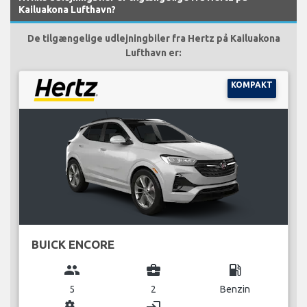
Kailuakona Lufthavn?
De tilgængelige udlejningbiler fra Hertz på Kailuakona
Lufthavn er:
KOMPAKT
BUICK ENCORE
group
business_center
local_gas_station
5
2
Benzin