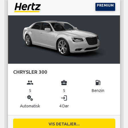
PREMIUM
CHRYSLER 300
group
business_center
local_gas_station
5
5
Benzin
miscellaneous_services
login
Automatisk
4 Dør
VIS DETALJER...