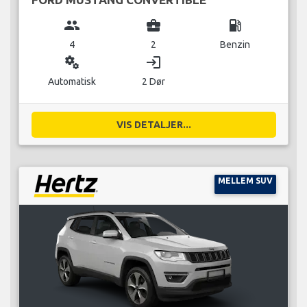
group
business_center
local_gas_station
4
2
Benzin
miscellaneous_services
login
Automatisk
2 Dør
VIS DETALJER...
MELLEM SUV