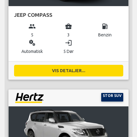
JEEP COMPASS
group
business_center
local_gas_station
5
3
Benzin
miscellaneous_services
login
Automatisk
5 Dør
VIS DETALJER...
STOR SUV