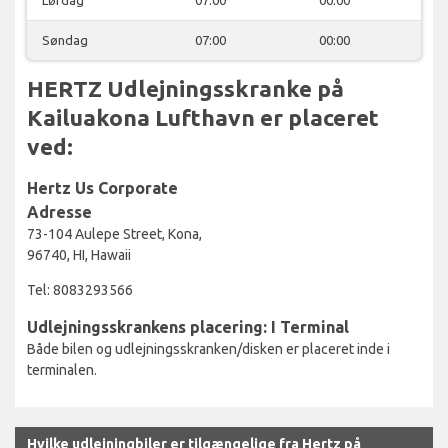
Søndag
07:00
00:00
HERTZ Udlejningsskranke på
Kailuakona Lufthavn er placeret
ved:
Hertz Us Corporate
Adresse
73-104 Aulepe Street, Kona,
96740, HI, Hawaii
Tel: 8083293566
Udlejningsskrankens placering: I Terminal
Både bilen og udlejningsskranken/disken er placeret inde i
terminalen.
Hvilke udlejningbiler er tilgængelige fra Hertz på