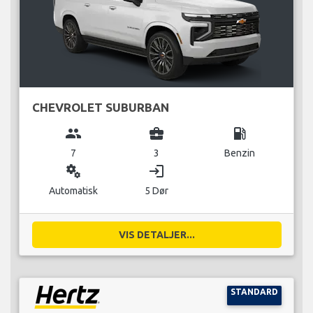
CHEVROLET SUBURBAN
group
business_center
local_gas_station
7
3
Benzin
miscellaneous_services
login
Automatisk
5 Dør
VIS DETALJER...
STANDARD