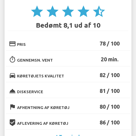
star
star
star
star
star_half
Bedømt 8,1 ud af 10
credit_card
78 / 100
PRIS
timer
20 min.
GENNEMSN. VENT
directions_car
82 / 100
KØRETØJETS KVALITET
room_service
81 / 100
DISKSERVICE
flag
80 / 100
AFHENTNING AF KØRETØJ
beenhere
86 / 100
AFLEVERING AF KØRETØJ