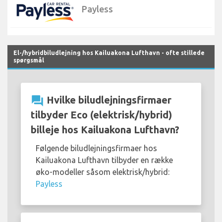
Payless
El-/hybridbiludlejning hos Kailuakona Lufthavn - ofte stillede
spørgsmål
question_answer
Hvilke biludlejningsfirmaer
tilbyder Eco (elektrisk/hybrid)
billeje hos Kailuakona Lufthavn?
Følgende biludlejningsfirmaer hos
Kailuakona Lufthavn tilbyder en række
øko-modeller såsom elektrisk/hybrid:
Payless