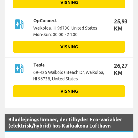
VISNING
ev_station
OpConnect
25,93
KM
Waikoloa, HI 96738, United States
Mon-Sun: 00:00 - 24:00
VISNING
ev_station
Tesla
26,27
KM
69-425 Waikoloa Beach Dr, Waikoloa,
HI 96738, United States
VISNING
Biludlejningsfirmaer, der tilbyder Eco-variabler
(elektrisk/hybrid) hos Kailuakona Lufthavn