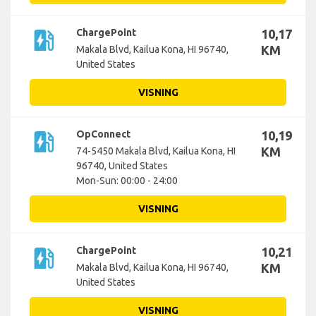
ev_station
ChargePoint
10,17
KM
Makala Blvd, Kailua Kona, HI 96740,
United States
VISNING
ev_station
OpConnect
10,19
KM
74-5450 Makala Blvd, Kailua Kona, HI
96740, United States
Mon-Sun: 00:00 - 24:00
VISNING
ev_station
ChargePoint
10,21
KM
Makala Blvd, Kailua Kona, HI 96740,
United States
VISNING