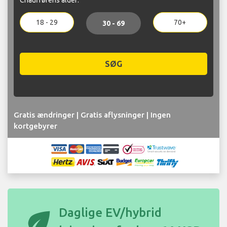
18 - 29
70+
30 - 69
SØG
Gratis ændringer | Gratis aflysninger | Ingen
kortgebyrer
eco
Daglige EV/hybrid