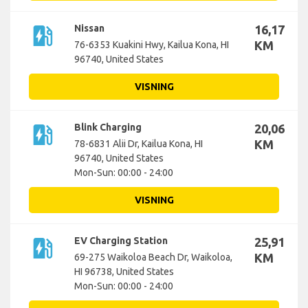
ev_station
Nissan
16,17
KM
76-6353 Kuakini Hwy, Kailua Kona, HI
96740, United States
VISNING
ev_station
Blink Charging
20,06
KM
78-6831 Alii Dr, Kailua Kona, HI
96740, United States
Mon-Sun: 00:00 - 24:00
VISNING
ev_station
EV Charging Station
25,91
KM
69-275 Waikoloa Beach Dr, Waikoloa,
HI 96738, United States
Mon-Sun: 00:00 - 24:00