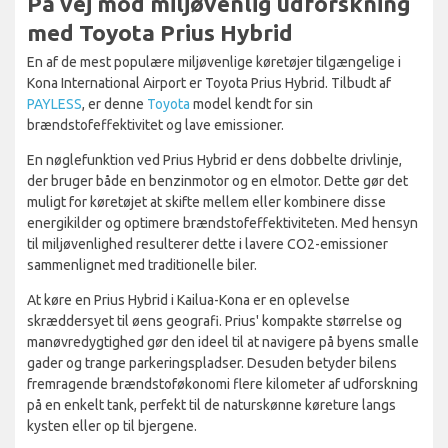
På vej mod miljøvenlig udforskning
med Toyota Prius Hybrid
En af de mest populære miljøvenlige køretøjer tilgængelige i
Kona International Airport er Toyota Prius Hybrid. Tilbudt af
PAYLESS
, er denne
Toyota
model kendt for sin
brændstofeffektivitet og lave emissioner.
En nøglefunktion ved Prius Hybrid er dens dobbelte drivlinje,
der bruger både en benzinmotor og en elmotor. Dette gør det
muligt for køretøjet at skifte mellem eller kombinere disse
energikilder og optimere brændstofeffektiviteten. Med hensyn
til miljøvenlighed resulterer dette i lavere CO2-emissioner
sammenlignet med traditionelle biler.
At køre en Prius Hybrid i Kailua-Kona er en oplevelse
skræddersyet til øens geografi. Prius' kompakte størrelse og
manøvredygtighed gør den ideel til at navigere på byens smalle
gader og trange parkeringspladser. Desuden betyder bilens
fremragende brændstoføkonomi flere kilometer af udforskning
på en enkelt tank, perfekt til de naturskønne køreture langs
kysten eller op til bjergene.