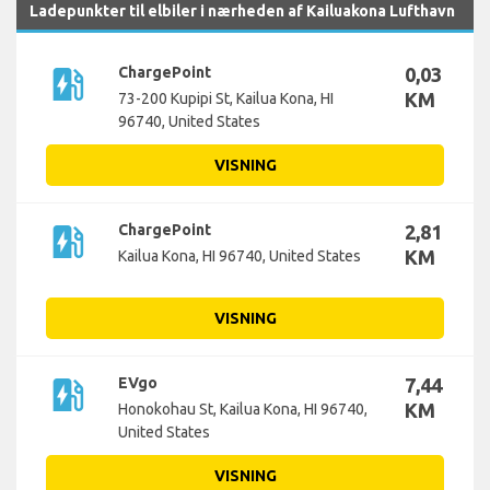
Ladepunkter til elbiler i nærheden af Kailuakona Lufthavn
ev_station
ChargePoint
0,03
KM
73-200 Kupipi St, Kailua Kona, HI
96740, United States
VISNING
ev_station
ChargePoint
2,81
KM
Kailua Kona, HI 96740, United States
VISNING
ev_station
EVgo
7,44
KM
Honokohau St, Kailua Kona, HI 96740,
United States
VISNING