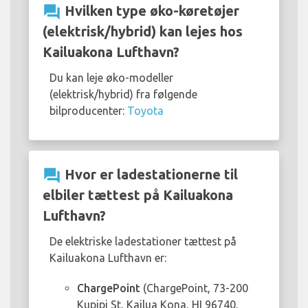
question_answer
Hvilken type øko-køretøjer
(elektrisk/hybrid) kan lejes hos
Kailuakona Lufthavn?
Du kan leje øko-modeller
(elektrisk/hybrid) fra følgende
bilproducenter:
Toyota
question_answer
Hvor er ladestationerne til
elbiler tættest på Kailuakona
Lufthavn?
De elektriske ladestationer tættest på
Kailuakona Lufthavn er:
ChargePoint
(ChargePoint, 73-200
Kupipi St, Kailua Kona, HI 96740,