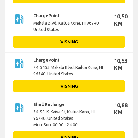
ev_station
ChargePoint
10,50
KM
Makala Blvd, Kailua Kona, HI 96740,
United States
VISNING
ev_station
ChargePoint
10,53
KM
74-5455 Makala Blvd, Kailua Kona, HI
96740, United States
VISNING
ev_station
Shell Recharge
10,88
KM
74-5519 Kaiwi St, Kailua Kona, HI
96740, United States
Mon-Sun: 00:00 - 24:00
VISNING