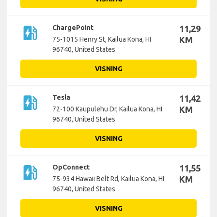
ev_station
ChargePoint
11,29
KM
75-1015 Henry St, Kailua Kona, HI
96740, United States
VISNING
ev_station
Tesla
11,42
KM
72-100 Kaupulehu Dr, Kailua Kona, HI
96740, United States
VISNING
ev_station
OpConnect
11,55
KM
75-934 Hawaii Belt Rd, Kailua Kona, HI
96740, United States
VISNING