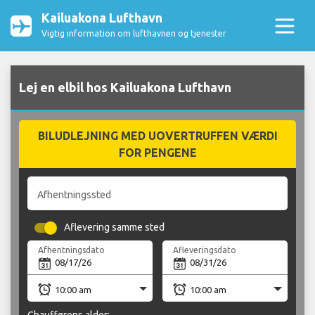
Kailuakona Lufthavn
Vigtig information om lufthavnen og tjenester
Lej en elbil hos Kailuakona Lufthavn
BILUDLEJNING MED UOVERTRUFFEN VÆRDI
FOR PENGENE
Afhentningssted
Aflevering samme sted
Afhentningsdato
Afleveringsdato
Chaufførens alder: