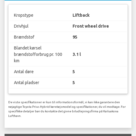
Kropstype
Liftback
Drivhjul
Front wheel drive
Brændstof
95
Blandet kørsel
brændstofforbrug pr. 100
3.1 l
km
Antal døre
5
Antal pladser
5
De viste specifikationer er kun til informationsformål, vi kan ikke garantere den
nøjagtige Toyota Prius Hybrid køretøjsmodel og specifikationer, du vil modtage. For
specifikke detaljer bør du kontakte det givne biludlejningsfirma på Kailuakona
Lufthavn.