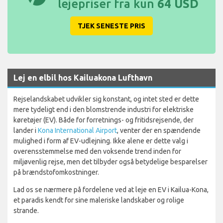
lejepriser fra kun
64 USD
TJEK SENESTE PRIS
Lej en elbil hos Kailuakona Lufthavn
Rejselandskabet udvikler sig konstant, og intet sted er dette
mere tydeligt end i den blomstrende industri for elektriske
køretøjer (EV). Både for forretnings- og fritidsrejsende, der
lander i
Kona International Airport
, venter der en spændende
mulighed i form af EV-udlejning. Ikke alene er dette valg i
overensstemmelse med den voksende trend inden for
miljøvenlig rejse, men det tilbyder også betydelige besparelser
på brændstofomkostninger.
Lad os se nærmere på fordelene ved at leje en EV i Kailua-Kona,
et paradis kendt for sine maleriske landskaber og rolige
strande.