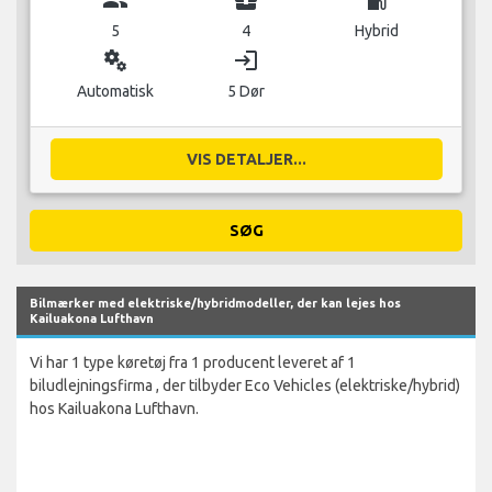
group
business_center
local_gas_station
5
4
Hybrid
miscellaneous_services
login
Automatisk
5 Dør
VIS DETALJER...
SØG
Bilmærker med elektriske/hybridmodeller, der kan lejes hos
Kailuakona Lufthavn
Vi har 1 type køretøj fra 1 producent leveret af 1
biludlejningsfirma , der tilbyder Eco Vehicles (elektriske/hybrid)
hos Kailuakona Lufthavn.