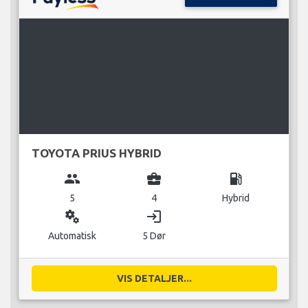
TOYOTA PRIUS HYBRID
group
business_center
local_gas_station
5
4
Hybrid
miscellaneous_services
login
Automatisk
5 Dør
VIS DETALJER...