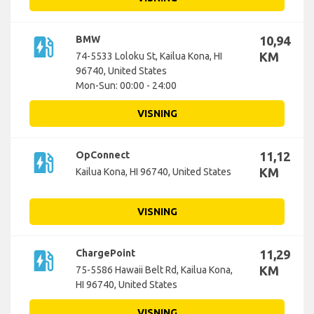
ev_station
BMW
10,94
KM
74-5533 Loloku St, Kailua Kona, HI
96740, United States
Mon-Sun: 00:00 - 24:00
VISNING
ev_station
OpConnect
11,12
KM
Kailua Kona, HI 96740, United States
VISNING
ev_station
ChargePoint
11,29
KM
75-5586 Hawaii Belt Rd, Kailua Kona,
HI 96740, United States
VISNING