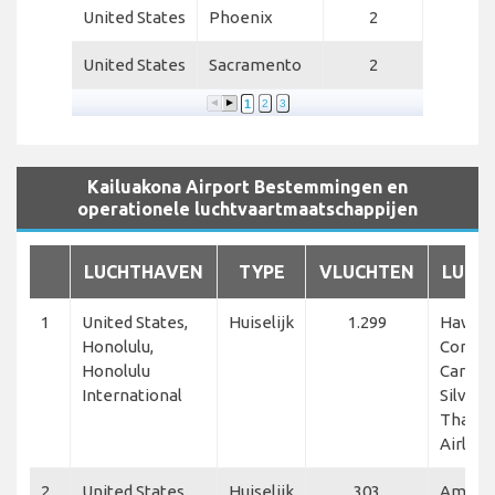
United States
Phoenix
2
United States
Sacramento
2
1
2
3
Kailuakona Airport Bestemmingen en
operationele luchtvaartmaatschappijen
LUCHTHAVEN
TYPE
VLUCHTEN
LUCH
1
United States,
Huiselijk
1.299
Hawaiia
Honolulu,
Corpora
Honolulu
Cargo, 
International
Silver 
Thanlw
Airline
2
United States,
Huiselijk
303
America