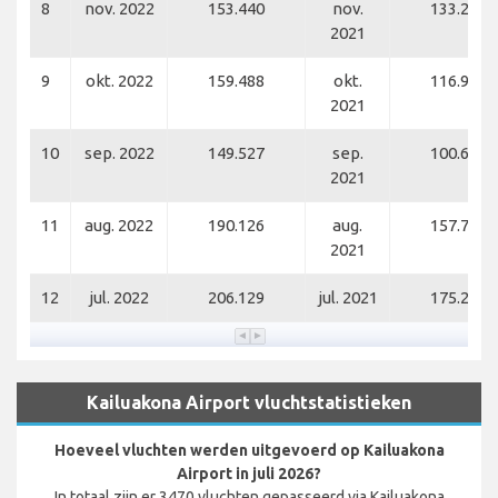
8
nov. 2022
153.440
nov.
133.262
2021
9
okt. 2022
159.488
okt.
116.917
2021
10
sep. 2022
149.527
sep.
100.647
2021
11
aug. 2022
190.126
aug.
157.769
2021
12
jul. 2022
206.129
jul. 2021
175.217
Kailuakona Airport vluchtstatistieken
Hoeveel vluchten werden uitgevoerd op Kailuakona
Airport in juli 2026?
In totaal zijn er 3470 vluchten gepasseerd via Kailuakona