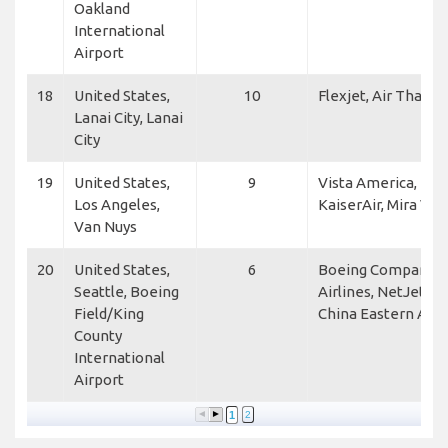
Oakland
International
Airport
18
United States,
10
Flexjet, Air Thanlw
Lanai City, Lanai
City
19
United States,
9
Vista America, Dre
Los Angeles,
KaiserAir, Mira Vist
Van Nuys
20
United States,
6
Boeing Company, C
Seattle, Boeing
Airlines, NetJets, 
Field/King
China Eastern Airl
County
International
Airport
1
2