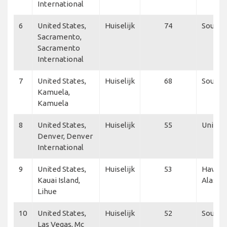
International
6
United States,
Huiselijk
74
Southwe
Sacramento,
Sacramento
International
7
United States,
Huiselijk
68
Southe
Kamuela,
Kamuela
8
United States,
Huiselijk
55
United 
Denver, Denver
International
9
United States,
Huiselijk
53
Hawaiia
Kauai Island,
Alaska 
Lihue
10
United States,
Huiselijk
52
Southw
Las Vegas, Mc