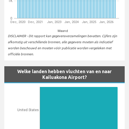
1K
0
Dec, 2020
Dec, 2021
Jan, 2023
Jan, 2024
Jan, 2025
Jan, 2026
Maand
DISCLAIMER - Dit rapport kan gegevensverzamelingen bevatten. Cijfers zijn
afkomstig uit verschillende bronnen, alle gegevens moeten als indicatief
worden beschouwd en moeten vóór publicatie worden vergeleken met
officiële bronnen.
Welke landen hebben vluchten van en naar
Kailuakona Airport?
United States