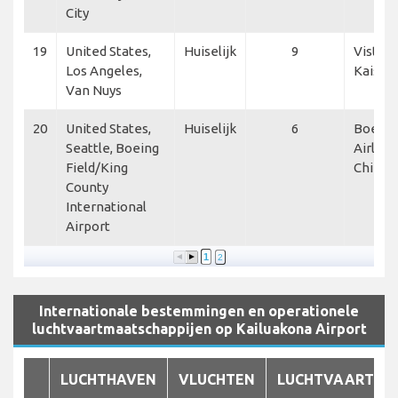
City
19
United States,
Huiselijk
9
Vista A
Los Angeles,
KaiserA
Van Nuys
20
United States,
Huiselijk
6
Boeing
Seattle, Boeing
Airline
Field/King
China E
County
International
Airport
1
2
Internationale bestemmingen en operationele
luchtvaartmaatschappijen op Kailuakona Airport
LUCHTHAVEN
VLUCHTEN
LUCHTVAARTMA