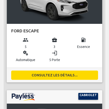
FORD ESCAPE
group
business_center
local_gas_station
5
3
Essence
miscellaneous_services
login
Automatique
5 Porte
CONSULTEZ LES DÉTAILS...
CABRIOLET