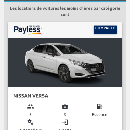
Les locations de voitures les moins chères par catégorie
sont
COMPACTE
NISSAN VERSA
group
business_center
local_gas_station
5
3
Essence
miscellaneous_services
login