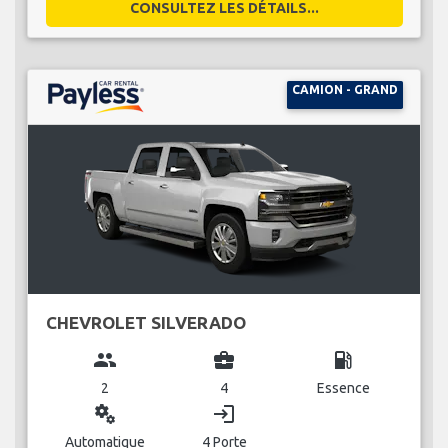
CONSULTEZ LES DÉTAILS...
CAMION - GRAND
CHEVROLET SILVERADO
group
business_center
local_gas_station
2
4
Essence
miscellaneous_services
login
Automatique
4 Porte