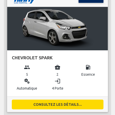
CHEVROLET SPARK
group
business_center
local_gas_station
5
2
Essence
miscellaneous_services
login
Automatique
4 Porte
CONSULTEZ LES DÉTAILS...