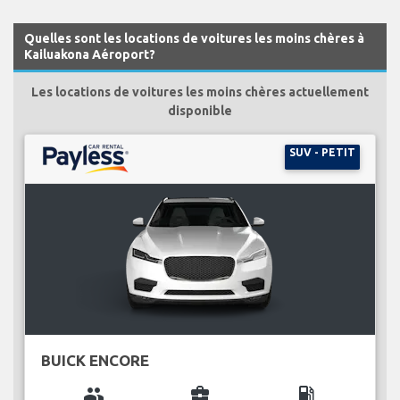
Quelles sont les locations de voitures les moins chères à
Kailuakona Aéroport?
Les locations de voitures les moins chères actuellement
disponible
SUV - PETIT
BUICK ENCORE
group
business_center
local_gas_station