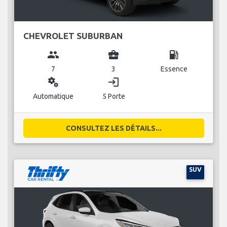
CHEVROLET SUBURBAN
group
business_center
local_gas_station
7
3
Essence
miscellaneous_services
login
Automatique
5 Porte
CONSULTEZ LES DÉTAILS...
SUV