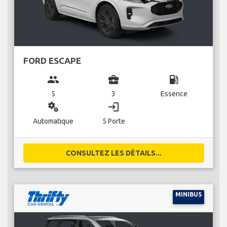
FORD ESCAPE
group
business_center
local_gas_station
5
3
Essence
miscellaneous_services
login
Automatique
5 Porte
CONSULTEZ LES DÉTAILS...
MINIBUS