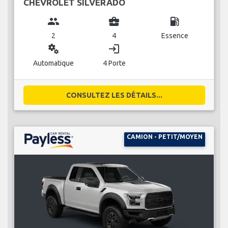
CHEVROLET SILVERADO
group
business_center
local_gas_station
2
4
Essence
miscellaneous_services
login
Automatique
4 Porte
CONSULTEZ LES DÉTAILS...
CAMION - PETIT/MOYEN