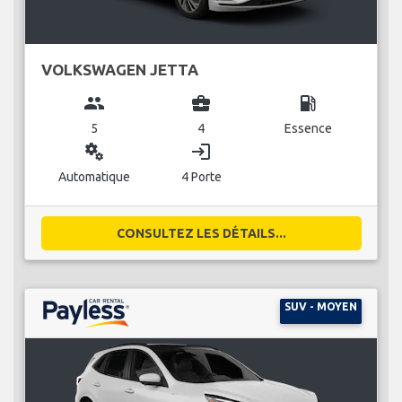
VOLKSWAGEN JETTA
group
business_center
local_gas_station
5
4
Essence
miscellaneous_services
login
Automatique
4 Porte
CONSULTEZ LES DÉTAILS...
SUV - MOYEN