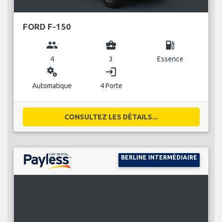
FORD F-150
group
business_center
local_gas_station
4
3
Essence
miscellaneous_services
login
Automatique
4 Porte
CONSULTEZ LES DÉTAILS...
BERLINE INTERMÉDIAIRE