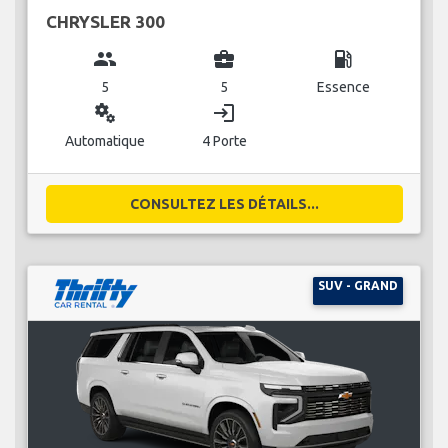
CHRYSLER 300
group
business_center
local_gas_station
5
5
Essence
miscellaneous_services
login
Automatique
4 Porte
CONSULTEZ LES DÉTAILS...
SUV - GRAND