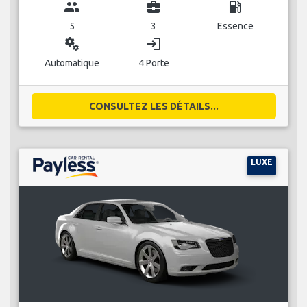
group
business_center
local_gas_station
5
3
Essence
miscellaneous_services
login
Automatique
4 Porte
CONSULTEZ LES DÉTAILS...
LUXE