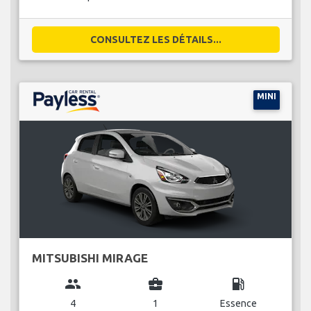
CONSULTEZ LES DÉTAILS...
MINI
MITSUBISHI MIRAGE
group
business_center
local_gas_station
4
1
Essence