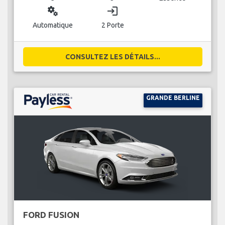
miscellaneous_services
login
Automatique
2 Porte
CONSULTEZ LES DÉTAILS...
GRANDE BERLINE
FORD FUSION