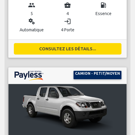
group
business_center
local_gas_station
5
4
Essence
miscellaneous_services
login
Automatique
4 Porte
CONSULTEZ LES DÉTAILS...
CAMION - PETIT/MOYEN