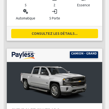
5
2
Essence
miscellaneous_services
login
Automatique
5 Porte
CONSULTEZ LES DÉTAILS...
CAMION - GRAND