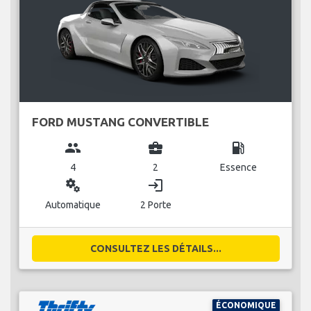
FORD MUSTANG CONVERTIBLE
group
business_center
local_gas_station
4
2
Essence
miscellaneous_services
login
Automatique
2 Porte
CONSULTEZ LES DÉTAILS...
ÉCONOMIQUE