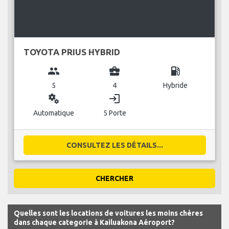
TOYOTA PRIUS HYBRID
group
business_center
local_gas_station
5
4
Hybride
miscellaneous_services
login
Automatique
5 Porte
CONSULTEZ LES DÉTAILS...
CHERCHER
Quelles sont les locations de voitures les moins chères
dans chaque categorie à Kailuakona Aéroport?