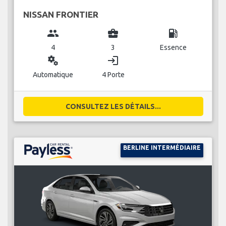
NISSAN FRONTIER
group
business_center
local_gas_station
4
3
Essence
miscellaneous_services
login
Automatique
4 Porte
CONSULTEZ LES DÉTAILS...
BERLINE INTERMÉDIAIRE