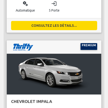
miscellaneous_services
login
Automatique
5 Porte
CONSULTEZ LES DÉTAILS...
PREMIUM
CHEVROLET IMPALA