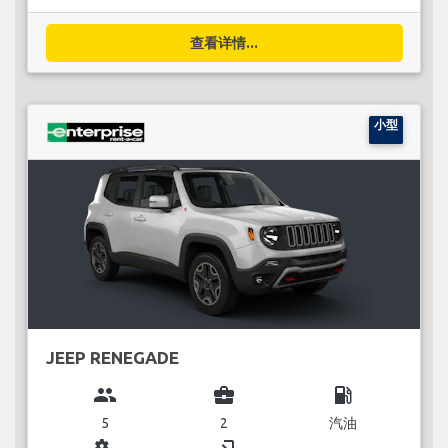
查看详情...
小型
JEEP RENEGADE
group
business_center
local_gas_station
5
2
汽油