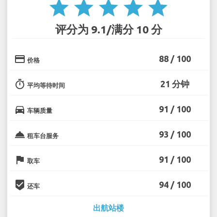
star
star
star
star
star
评分为 9.1/满分 10 分
credit_card
88 / 100
价格
timer
21 分钟
平均等待时间
directions_car
91 / 100
车辆质量
room_service
93 / 100
租车台服务
flag
91 / 100
取车
beenhere
94 / 100
还车
出航站楼