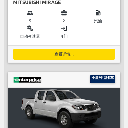
MITSUBISHI MIRAGE
group
business_center
local_gas_station
5
2
汽油
miscellaneous_services
login
自动变速器
4 门
查看详情...
小型/中型卡车