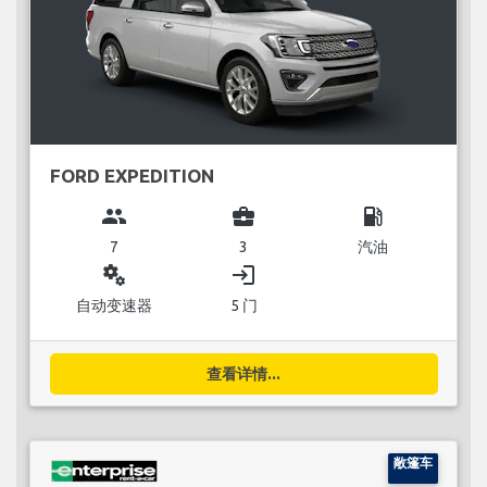
FORD EXPEDITION
group
business_center
local_gas_station
7
3
汽油
miscellaneous_services
login
自动变速器
5 门
查看详情...
敞篷车