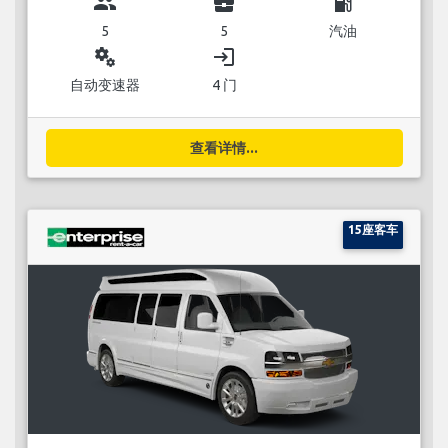
group
business_center
local_gas_station
5
5
汽油
miscellaneous_services
login
自动变速器
4 门
查看详情...
15座客车