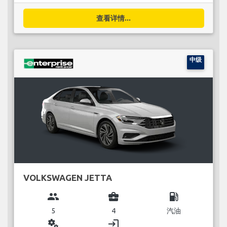
查看详情...
中级
VOLKSWAGEN JETTA
group
business_center
local_gas_station
5
4
汽油
miscellaneous_services
login