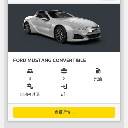
FORD MUSTANG CONVERTIBLE
group
business_center
local_gas_station
4
2
汽油
miscellaneous_services
login
自动变速器
2 门
查看详情...