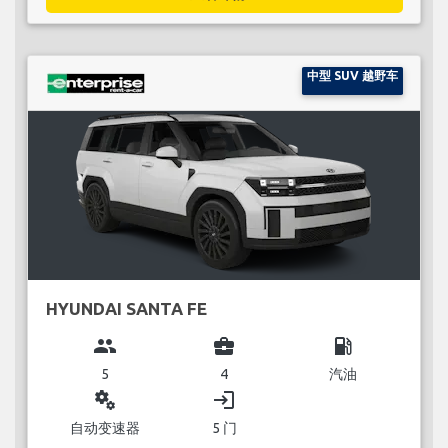
中型 SUV 越野车
HYUNDAI SANTA FE
group
business_center
local_gas_station
5
4
汽油
miscellaneous_services
login
自动变速器
5 门