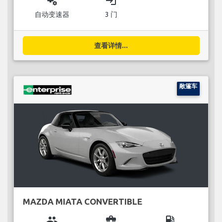
miscellaneous_services
login
自动变速器
3 门
查看详情...
敞篷车
MAZDA MIATA CONVERTIBLE
group
business_center
local_gas_station