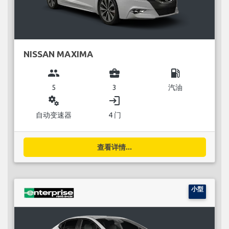
NISSAN MAXIMA
group
business_center
local_gas_station
5
3
汽油
miscellaneous_services
login
自动变速器
4 门
查看详情...
小型