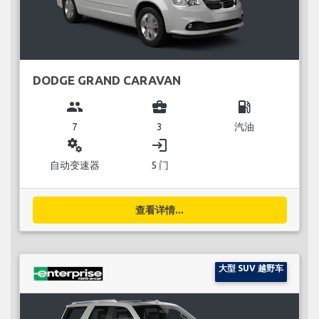
DODGE GRAND CARAVAN
group
business_center
local_gas_station
7
3
汽油
miscellaneous_services
login
自动变速器
5 门
查看详情...
大型 SUV 越野车