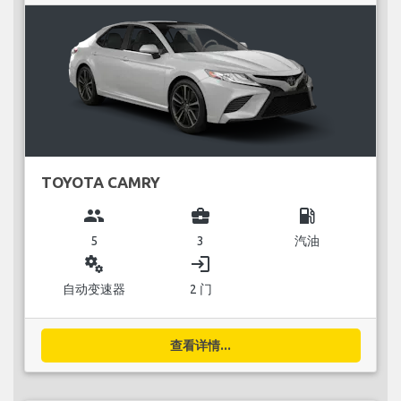
TOYOTA CAMRY
group
business_center
local_gas_station
5
3
汽油
miscellaneous_services
login
自动变速器
2 门
查看详情...