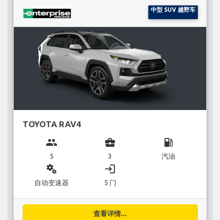
中型 SUV 越野车
TOYOTA RAV4
group
business_center
local_gas_station
5
3
汽油
miscellaneous_services
login
自动变速器
5 门
查看详情...