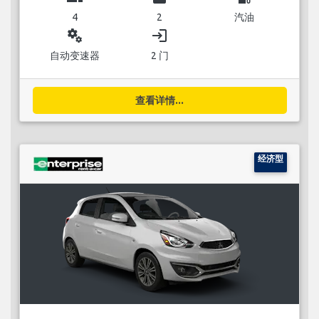
4
2
汽油
miscellaneous_services
login
自动变速器
2 门
查看详情...
经济型