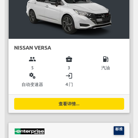
NISSAN VERSA
group
business_center
local_gas_station
5
3
汽油
miscellaneous_services
login
自动变速器
4 门
查看详情...
标准