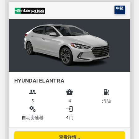
中级
HYUNDAI ELANTRA
group
business_center
local_gas_station
5
4
汽油
miscellaneous_services
login
自动变速器
4 门
查看详情...