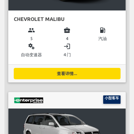
CHEVROLET MALIBU
group
business_center
local_gas_station
5
4
汽油
miscellaneous_services
login
自动变速器
4 门
查看详情...
小型客车