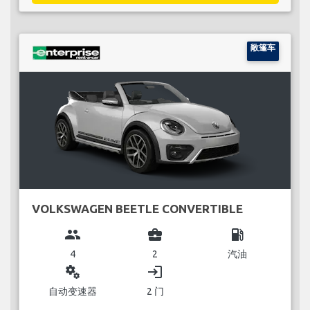
敞篷车
VOLKSWAGEN BEETLE CONVERTIBLE
group
business_center
local_gas_station
4
2
汽油
miscellaneous_services
login
自动变速器
2 门