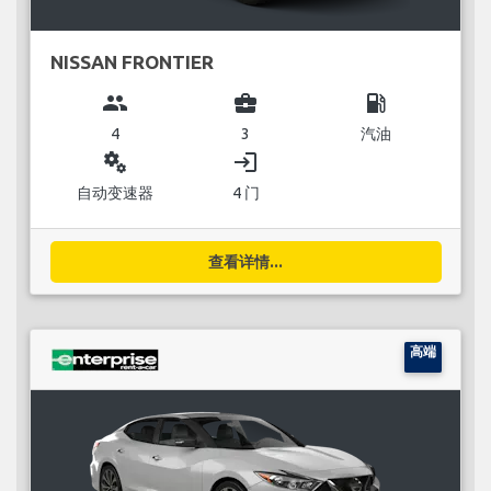
NISSAN FRONTIER
group
business_center
local_gas_station
4
3
汽油
miscellaneous_services
login
自动变速器
4 门
查看详情...
高端