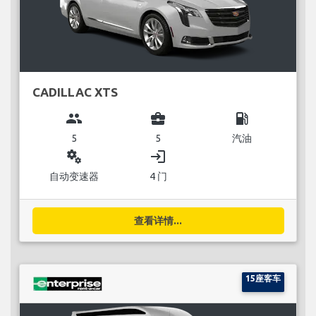
CADILLAC XTS
group
business_center
local_gas_station
5
5
汽油
miscellaneous_services
login
自动变速器
4 门
查看详情...
15座客车