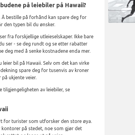
lbudene på leiebiler på Hawaii?
g. Å bestille på forhånd kan spare deg for
år den typen bil du ønsker.
er fra forskjellige utleieselskaper. Ikke bare
u ser - se deg rundt og se etter rabatter
lpe deg med å senke kostnadene enda mer.
 leier bil på Hawaii. Selv om det kan virke
 dekning spare deg for tusenvis av kroner
 på ukjente veier.
tilgjengeligheten av leiebiler, se
aii
 for turister som utforsker den store øya.
r kontorer på stedet, noe som gjør det