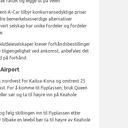
k rattet og legge ut på veien.
ent-A-Car tilbyr konkurransedyktige priser
dre bemerkelsesverdige alternativer
vert selskap har unike fordeler og fordeler
e.
ilutleieselskaper krever forhåndsbestillinger
e tilgjengelighet ved ankomst, anbefales det
tid på forhånd.
 Airport
es nordvest for Kailua-Kona og omtrent 25
ast. For å komme til flyplassen, bruk Queen
r sør og ta til høyre inn på Keahole
g følg skiltingen inn til flyplassen etter
tilbake en leiebil bør ta til høyre av Keahole