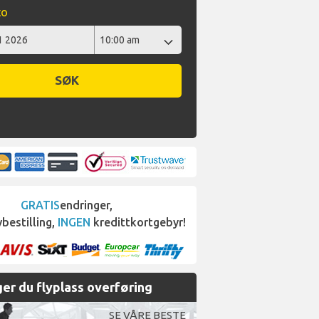
to
SØK
GRATIS
endringer,
bestilling,
INGEN
kredittkortgebyr!
er du flyplass overføring
SE VÅRE BESTE