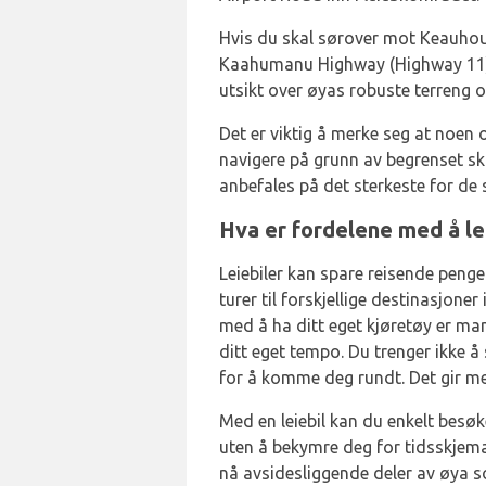
Hvis du skal sørover mot Keauhou
Kaahumanu Highway (Highway 11).
utsikt over øyas robuste terreng 
Det er viktig å merke seg at noen
navigere på grunn av begrenset ski
anbefales på det sterkeste for de
Hva er fordelene med å lei
Leiebiler kan spare reisende penge
turer til forskjellige destinasjon
med å ha ditt eget kjøretøy er mang
ditt eget tempo. Du trenger ikke å 
for å komme deg rundt. Det gir me
Med en leiebil kan du enkelt besøk
uten å bekymre deg for tidsskjemaer
nå avsidesliggende deler av øya so