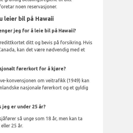
 foretar noen reservasjoner.
 leier bil på Hawaii
nger jeg for å leie bil på Hawaii?
redittkortet ditt og bevis på forsikring. Hvis
 Canada, kan det være nødvendig med et
jonalt førerkort for å kjøre?
ève-konvensjonen om veitrafikk (1949) kan
enlandske nasjonale førerkort og et gyldig
s jeg er under 25 år?
r sjåfører så unge som 18 år, men kan ta
eller 25 år.