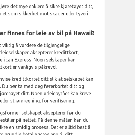
 gjøre det mye enklere å sikre kjøretøyet ditt,
 et som sikkerhet mot skader eller tyveri
r finnes for leie av bil på Hawaii?
t viktig å vurdere de tilgjengelige
tleieselskaper aksepterer kredittkort,
erican Express. Noen selskaper kan
tkort er vanligvis påkrevd.
vise kredittkortet ditt slik at selskapet kan
 Du bør ta med deg førerkortet ditt og
jøretøyet ditt. Noen utleiebyråer kan kreve
ller strømregning, for verifisering.
lingsformer selskapet aksepterer før du
estiller på nettet. På denne måten kan du
re en smidig prosess. Det er alltid best å
 grundig betalingsreglene til ditt