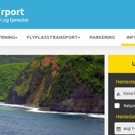
irport
n og tjenester
YRNING
FLYPLASSTRANSPORT
PARKERING
INF
Hentest
Return
Henteda