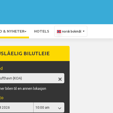
O & NYHETER
HOTELS
norsk bokmål
USLÅELIG BILUTLEIE
ed
er bilen til en annen lokasjon
to