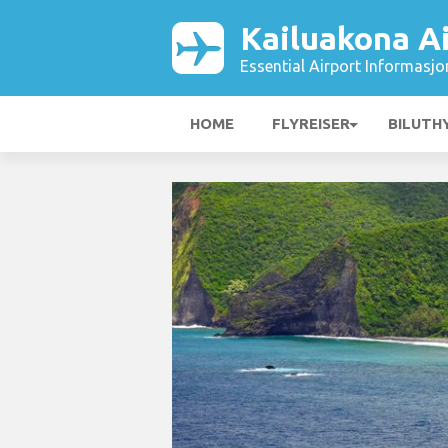
Kailuakona A
Essential Airport Informasjo
HOME
FLYREISER
BILUTH