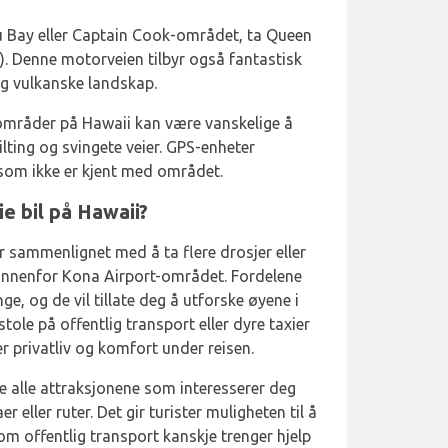
 Bay eller Captain Cook-området, ta Queen
 Denne motorveien tilbyr også fantastisk
og vulkanske landskap.
 områder på Hawaii kan være vanskelige å
lting og svingete veier. GPS-enheter
 som ikke er kjent med området.
e bil på Hawaii?
r sammenlignet med å ta flere drosjer eller
er innenfor Kona Airport-området. Fordelene
e, og de vil tillate deg å utforske øyene i
stole på offentlig transport eller dyre taxier
r privatliv og komfort under reisen.
e alle attraksjonene som interesserer deg
 eller ruter. Det gir turister muligheten til å
m offentlig transport kanskje trenger hjelp