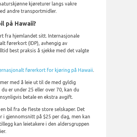
 naturskjønne kjøreturer langs vakre
med andre transportmidler.
il på Hawaii?
t fra hjemlandet sitt. Internasjonale
alt førerkort (IDP), avhengig av
lltid best praksis å sjekke med det valgte
ernasjonalt førerkort for kjøring på Hawaii
.
emer med å leie ut til de med gyldig
 du er under 25 eller over 70, kan du
nsynligvis betale en ekstra avgift.
 en bil fra de fleste store selskaper. Det
ger i gjennomsnitt på $25 per dag, men kan
tillegg kan leietakere i den aldersgruppen
er.