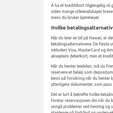
Å ha et kredittkort tilgjengelig vil
siden mange utleieselskaper krever
mens du bruker kjøretøyet.
Hvilke betalingsalternative
Når du leier en bil på Hawaii, er de
betalingsalternativene. De fleste u
inkludert Visa, MasterCard og Am
akseptere debetkort, men et kredit
Når du henter leiebilen, må du frem
reservere et beløp som depositum.
bevis på forsikring når du henter k
ytterligere dokumenter, som pass e
Det er lurt å bekrefte hvilke beta
foretar reservasjonen din når du b
unngå problemer ved henting og sik
planlegge på forhånd og undersøke