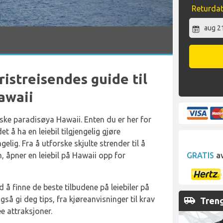
Returda
ristreisendes guide til
Hawaii
ske paradisøya Hawaii. Enten du er her for
et å ha en leiebil tilgjengelig gjøre
ig. Fra å utforske skjulte strender til å
GRATIS
av
, åpner en leiebil på Hawaii opp for
d å finne de beste tilbudene på leiebiler på
airport_shuttle
gså gi deg tips, fra kjøreanvisninger til krav
Treng
ee attraksjoner.