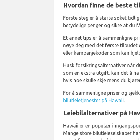
Hvordan finne de beste ti
Første steg er å starte søket tidli
betydelige penger og sikre at du f
Et annet tips er å sammenligne pris
nøye deg med det første tilbudet d
eller kampanjekoder som kan hje
Husk forsikringsalternativer når du
som en ekstra utgift, kan det å ha
hvis noe skulle skje mens du kjører
For å sammenligne priser og sjekke 
bilutleietjenester på Hawaii
.
Leiebilalternativer på Haw
Hawaii er en populær inngangsport
Mange store bilutleieselskaper ha