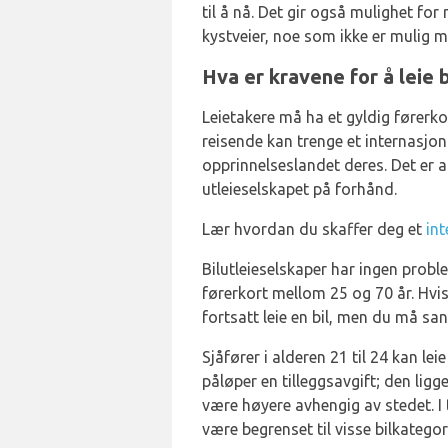
til å nå. Det gir også mulighet for
kystveier, noe som ikke er mulig 
Hva er kravene for å leie b
Leietakere må ha et gyldig førerkor
reisende kan trenge et internasjon
opprinnelseslandet deres. Det er a
utleieselskapet på forhånd.
Lær hvordan du skaffer deg et
int
Bilutleieselskaper har ingen probl
førerkort mellom 25 og 70 år. Hvis
fortsatt leie en bil, men du må san
Sjåfører i alderen 21 til 24 kan leie
påløper en tilleggsavgift; den lig
være høyere avhengig av stedet. I 
være begrenset til visse bilkategori