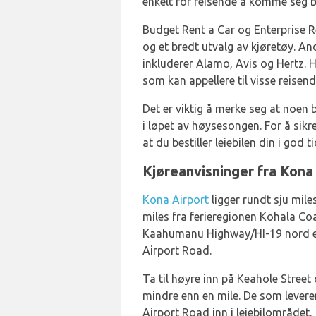
enkelt for reisende å komme seg ba
Budget Rent a Car og Enterprise R
og et bredt utvalg av kjøretøy. An
inkluderer Alamo, Avis og Hertz. H
som kan appellere til visse reisend
Det er viktig å merke seg at noen b
i løpet av høysesongen. For å sikr
at du bestiller leiebilen din i god 
Kjøreanvisninger fra Kona
Kona Airport
ligger rundt sju mil
miles fra ferieregionen Kohala Co
Kaahumanu Highway/HI-19 nord elle
Airport Road.
Ta til høyre inn på Keahole Street o
mindre enn en mile. De som leverer 
Airport Road inn i leiebilområdet.