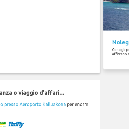
Nolegg
Consigli pe
affittano
nza o viaggio d'affari...
io presso Aeroporto Kailuakona
per enormi