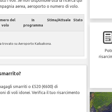
tti i voli. Se non disponibile usa la ricerca qui
ompagnia aerea, aeroporto o numero di volo.
mero del
In
Stima/Attuale
Stato
volo
programma
a trovato su Aeroporto Kailuakona.
Potr
risarci
smarrito?
bagagli smarriti o £520 (€600) di
oni di voli idonei. Verifica il tuo risarcimento